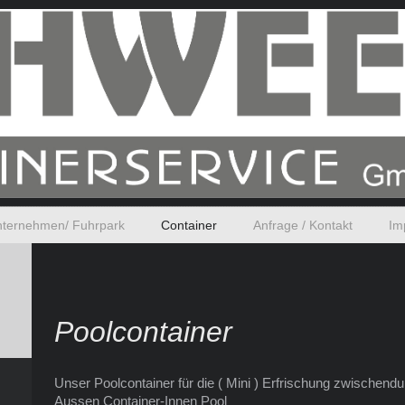
ternehmen/ Fuhrpark
Container
Anfrage / Kontakt
Im
Poolcontainer
Unser Poolcontainer für die ( Mini ) Erfrischung zwischendu
Aussen Container-Innen Pool